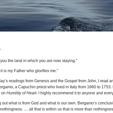
”
r you the land in which you are now staying.”
t it is my Father who glorifies me.”
day’s readings from Genesis and the Gospel from John, I read an
ergamo, a Capuchin priest who lived in Italy from 1660 to 1753.
on Humility of Heart
. I highly recommend it to anyone and ever
ng out what is from God and what is our own. Bergamo’s conclusio
ut nothingness. … all that is within us that is more than nothin