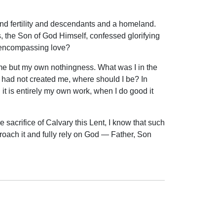
nd fertility and descendants and a homeland.
, the Son of God Himself, confessed glorifying
l-encompassing love?
o me but my own nothingness. What was I in the
d had not created me, where should I be? In
it is entirely my own work, when I do good it
 sacrifice of Calvary this Lent, I know that such
proach it and fully rely on God — Father, Son