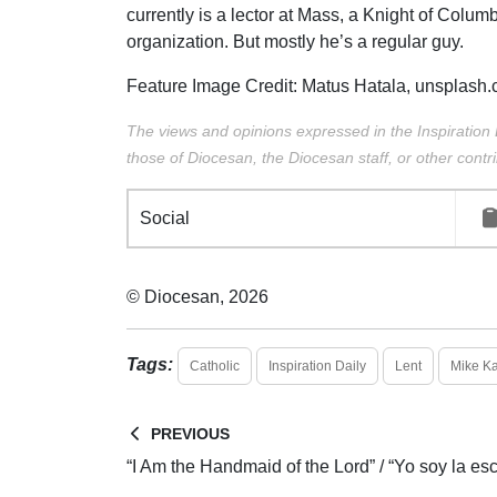
currently is a lector at Mass, a Knight of Colu
organization. But mostly he’s a regular guy.
Feature Image Credit:
Matus Hatala,
unsplash.
The views and opinions expressed in the Inspiration 
those of Diocesan, the Diocesan staff, or other contri
Social
© Diocesan, 2026
Tags:
Catholic
Inspiration Daily
Lent
Mike K
PREVIOUS
“I Am the Handmaid of the Lord” / “Yo soy la es