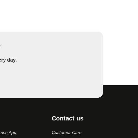
s
ery day.
Contact us
rish App
Customer Care