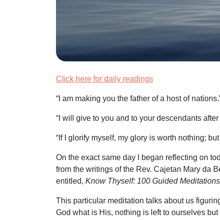
Click here for daily readings
“I am making you the father of a host of nations.
“I will give to you and to your descendants afte
“If I glorify myself, my glory is worth nothing; bu
On the exact same day I began reflecting on to
from the writings of the Rev. Cajetan Mary da B
entitled,
Know Thyself: 100 Guided Meditations 
This particular meditation talks about us figuri
God what is His, nothing is left to ourselves b