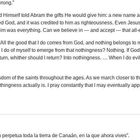
wrong.”
d Himself told Abram the gifts He would give him: a new name a
ed God, and it was credited to him as righteousness. Even Jesus
g Him was everything. Can we believe in — and accept — that al
s, “All the good that I do comes from God, and nothing belongs t
 I do of myself to emerge from that nothingness? Nothing. If Go
urn, whither should I return? Into nothingness. … When I do evil 
isdom of the saints throughout the ages. As we march closer to the
thingness actually is. I pray constantly that I may eventually ap
n perpetua toda la tierra de Canaán, en la que ahora vives”.