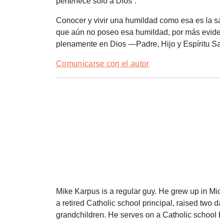
pertenece sólo a Dios”.
Conocer y vivir una humildad como esa es la sab
que aún no poseo esa humildad, por más eviden
plenamente en Dios —Padre, Hijo y Espíritu S
Comunicarse con el autor
Mike Karpus is a regular guy. He grew up in Mi
a retired Catholic school principal, raised two
grandchildren. He serves on a Catholic school 