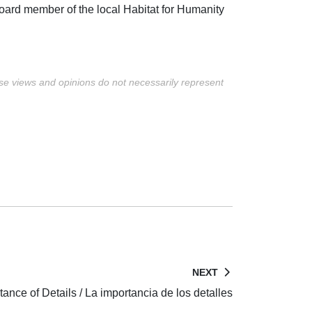
board member of the local Habitat for Humanity
ese views and opinions do not necessarily represent
NEXT
ance of Details / La importancia de los detalles