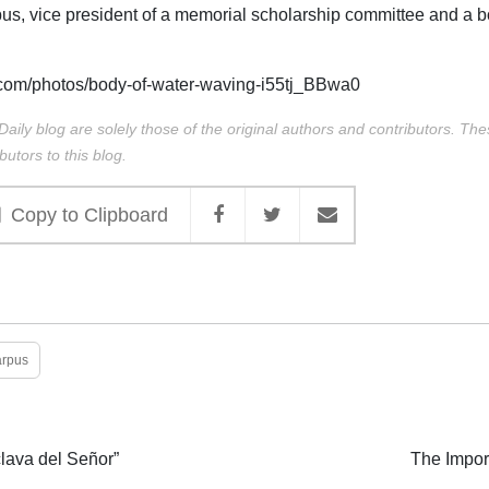
mbus, vice president of a memorial scholarship committee and a 
com/photos/body-of-water-waving-i55tj_BBwa0
Daily blog are solely those of the original authors and contributors. Th
butors to this blog.
Copy to Clipboard
arpus
clava del Señor”
The Import