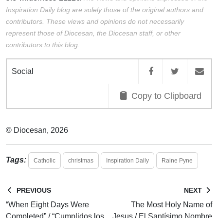
Inspiration Daily blog are solely those of the original authors and
contributors. These views and opinions do not necessarily
represent those of Diocesan, the Diocesan staff, or other
contributors to this blog.
Social
Copy to Clipboard
© Diocesan, 2026
Tags:
Catholic
christmas
Inspiration Daily
Raine Pyne
PREVIOUS
NEXT
“When Eight Days Were
The Most Holy Name of
Completed” / “Cumplidos los
Jesus / El Santísimo Nombre