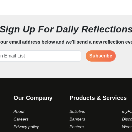
Sign Up For Daily Reflection
our email address below and we'll send a new reflection ev
Subscribe
Our Company
Products & Services
About
Bulletins
myPa
Careers
Banners
Disc
Privacy policy
Posters
Webs