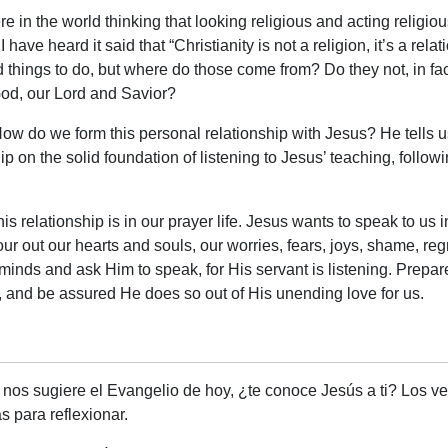
e in the world thinking that looking religious and acting religiou
have heard it said that “Christianity is not a religion, it’s a relat
 things to do, but where do those come from? Do they not, in fa
 God, our Lord and Savior?
: How do we form this personal relationship with Jesus? He tells us
ip on the solid foundation of listening to Jesus’ teaching, fol
s relationship is in our prayer life. Jesus wants to speak to us 
 pour out our hearts and souls, our worries, fears, joys, shame,
d minds and ask Him to speak, for His servant is listening. Prepa
y, and be assured He does so out of His unending love for us.
s sugiere el Evangelio de hoy, ¿te conoce Jesús a ti? Los ve
s para reflexionar.