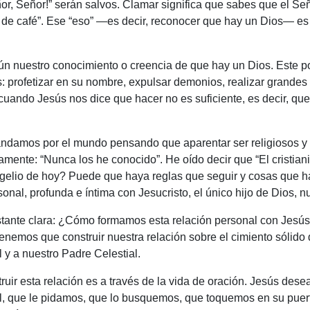
ñor, Señor!” serán salvos. Clamar significa que sabes que el S
 de café”. Ese “eso” —es decir, reconocer que hay un Dios— es
n nuestro conocimiento o creencia de que hay un Dios. Este po
s: profetizar en su nombre, expulsar demonios, realizar grand
ndo Jesús nos dice que hacer no es suficiente, es decir, que 
damos por el mundo pensando que aparentar ser religiosos y a
atamente: “Nunca los he conocido”. He oído decir que “El cristian
angelio de hoy? Puede que haya reglas que seguir y cosas que 
onal, profunda e íntima con Jesucristo, el único hijo de Dios, 
stante clara: ¿Cómo formamos esta relación personal con Jesús
Tenemos que construir nuestra relación sobre el cimiento sólid
y a nuestro Padre Celestial.
ir esta relación es a través de la vida de oración. Jesús dese
l, que le pidamos, que lo busquemos, que toquemos en su puerta