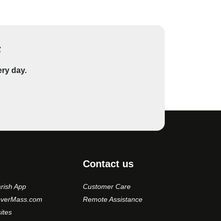
s
ery day.
Contact us
rish App
Customer Care
overMass.com
Remote Assistance
ites