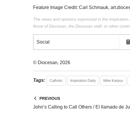
Feature Image Credit:
Carl Schmauk
, art.dioc
The views and opinions expressed in the Inspiration 
those of Diocesan, the Diocesan staff, or other contri
Social
© Diocesan, 2026
Tags:
Catholic
Inspiration Daily
Mike Karpus
PREVIOUS
John’s Calling to Call Others / El llamado de Ju