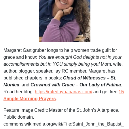
Margaret Gartlgruber longs to help women trade guilt for
grace and know:
You are enough! God delights not in your
accomplishments but in YOU simply being
you!
Mom, wife,
author, blogger, speaker, lay RC member, Margaret has
published chapters in books:
Cloud of Witnesses – St.
Monica
, and
Crowned with Grace
–
Our Lady of Fatima
.
Read her blog:
https://ruledbybananas.com/
and get free
15
Simple Morning Prayers
.
Feature Image Credit:
Master of the St. John’s Altarpiece,
Public domain,
commons.wikimedia.org/wiki/File:Saint_John_the_Baptist_