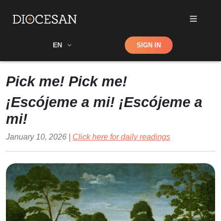
Shop
EN
SIGN IN
Search
Pick me! Pick me!
¡Escójeme a mi! ¡Escójeme a
mi!
January 10, 2026 |
Click here for daily readings