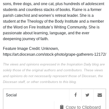
sons, three dogs, and one cat, plus hundreds of adolescent
students and countless stacks of books. Raine is a former
parish catechist and women’s retreat leader. She is a
student at the Theology of the Body Institute and a member
of the Word on Fire Institute’s Writing Community. She is
passionate about learning, language, and the ever
deepening journey of faith.
Feature Image Credit:
Unknown,
https://art.diocesan.com/stock-photo/grape-gatherers-12172/
The views and opinions expressed in the Inspiration Daily blog are
solely those of the original authors and contributors. These views
and opinions do not necessarily represent those of Diocesan, the
Diocesan staff, or other contributors to this blog.
Social
Copy to Clipboard