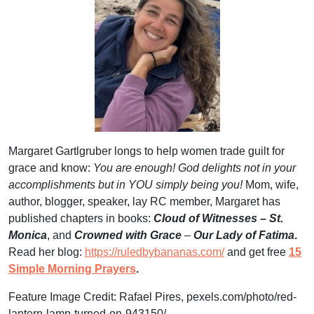
Margaret Gartlgruber longs to help women trade guilt for
grace and know:
You are enough! God delights not in your
accomplishments but in YOU simply being
you!
Mom, wife,
author, blogger, speaker, lay RC member, Margaret has
published chapters in books:
Cloud of Witnesses – St.
Monica
, and
Crowned with Grace
–
Our Lady of Fatima
.
Read her blog:
https://ruledbybananas.com/
and get free
15
Simple Morning Prayers
.
Feature Image Credit:
Rafael Pires,
pexels.com/photo/red-
lantern-lamp-turned-on-943150/