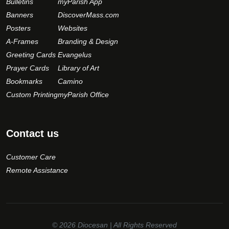
Bulletins
myParish App
Banners
DiscoverMass.com
Posters
Websites
A-Frames
Branding & Design
Greeting Cards
Evangelus
Prayer Cards
Library of Art
Bookmarks
Camino
Custom Printing
myParish Office
Contact us
Customer Care
Remote Assistance
© 2026
Diocesan
| All Rights Reserved