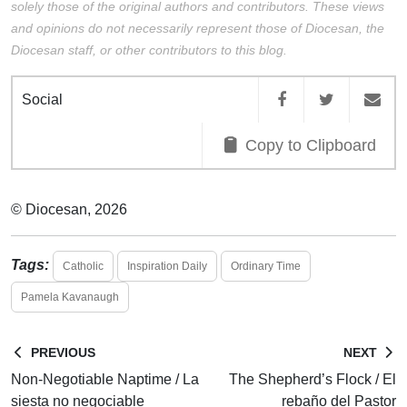
solely those of the original authors and contributors. These views
and opinions do not necessarily represent those of Diocesan, the
Diocesan staff, or other contributors to this blog.
Social
Copy to Clipboard
© Diocesan, 2026
Tags:
Catholic
Inspiration Daily
Ordinary Time
Pamela Kavanaugh
PREVIOUS
NEXT
Non-Negotiable Naptime / La
The Shepherd’s Flock / El
siesta no negociable
rebaño del Pastor