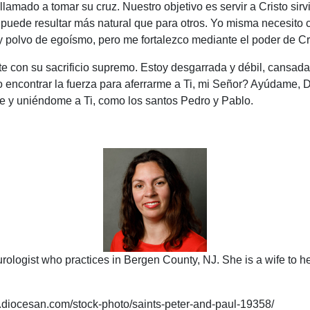
llamado a tomar su cruz. Nuestro objetivo es servir a Cristo si
puede resultar más natural que para otros. Yo misma necesito c
polvo de egoísmo, pero me fortalezco mediante el poder de Cri
ite con su sacrificio supremo. Estoy desgarrada y débil, cansada
encontrar la fuerza para aferrarme a Ti, mi Señor? Ayúdame, D
me y uniéndome a Ti, como los santos Pedro y Pablo.
urologist who practices in Bergen County, NJ. She is a wife to her
rt.diocesan.com/stock-photo/saints-peter-and-paul-19358/