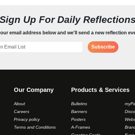
Sign Up For Daily Reflection
our email address below and we'll send a new reflection ev
Subscribe
Our Company
Products & Services
About
Bulletins
myPa
Careers
Banners
Disc
Privacy policy
Posters
Webs
Terms and Conditions
A-Frames
Bran