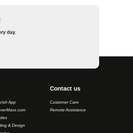
s
ery day.
Contact us
rish App
Customer Care
overMass.com
Remote Assistance
ites
ding & Design