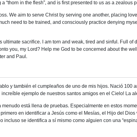
 a “thorn in the flesh”, and is first presented to us as a zealous 
cross. We aim to serve Christ by serving one another, placing lov
much need to be trained, and consciously practice denying mysel
s ultimate sacrifice. I am torn and weak, tired and sinful. Full o
p onto you, my Lord? Help me God to be concerned about the well-
eter and Paul.
ablo y también el cumpleaños de uno de mis hijos. Nació 100 
 increíble ejemplo de nuestros santos amigos en el Cielo! La aleg
l y a menudo está llena de pruebas. Especialmente en estos mom
primero en identificar a Jesús como el Mesías, el Hijo del Dios
 incluso se identifica a sí mismo como alguien con una “espina