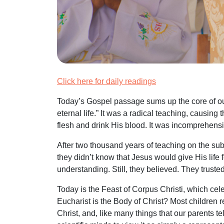
Click here for daily readings
Today’s Gospel passage sums up the core of our
eternal life.” It was a radical teaching, causi
flesh and drink His blood. It was incomprehens
After two thousand years of teaching on the sub
they didn’t know that Jesus would give His life fo
understanding. Still, they believed. They truste
Today is the Feast of Corpus Christi, which cele
Eucharist is the Body of Christ? Most children r
Christ, and, like many things that our parents 