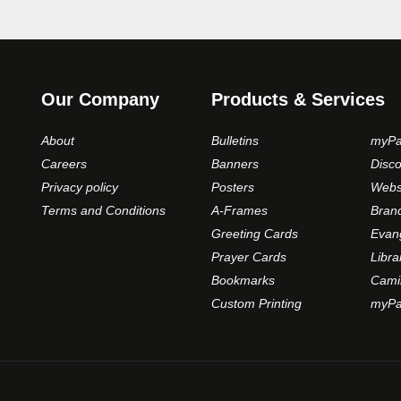
Our Company
Products & Services
About
Bulletins
myPa
Careers
Banners
Disc
Privacy policy
Posters
Webs
Terms and Conditions
A-Frames
Bran
Greeting Cards
Evan
Prayer Cards
Libra
Bookmarks
Cami
Custom Printing
myPar