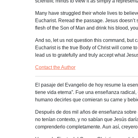
scientific minds to view it as simply a represent
Many have struggled their whole lives to believ
Eucharist. Reread the passage. Jesus doesn’t say
flesh of the Son of Man and drink his blood,
you
And so, let us not question this command, but c
Eucharist is the true Body of Christ will come t
lead us to gratefully and truly accept what Jes
Contact the Author
El pasaje del Evangelio de hoy resume la esenc
tiene vida eterna”. Fue una enseñanza radical
humano decirles que comieran su carne y bebi
Después de dos mil años de enseñanza sobre e
no tenían contexto, y no sabían que Jesús daría
comprenderlo completamente. Aun así, creyeron