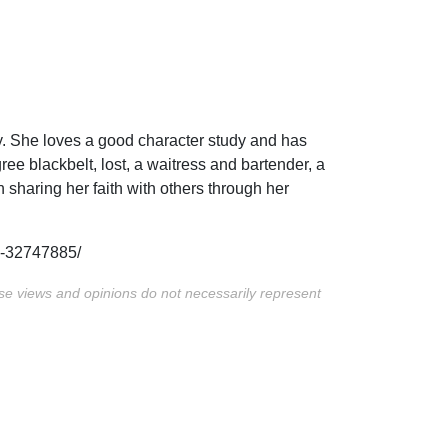
ogy. She loves a good character study and has
ee blackbelt, lost, a waitress and bartender, a
n sharing her faith with others through her
e-32747885/
ese views and opinions do not necessarily represent