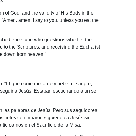
deal.
n of God, and the validity of His Body in the
t. “Amen, amen, I say to you,
unless you eat the
ir obedience, one who questions whether the
g to the Scriptures, and receiving the Eucharist
ame down from heaven.”
jo: “El que come mi carne y bebe mi sangre,
e seguir a Jesús. Estaban escuchando a un ser
 las palabras de Jesús. Pero sus seguidores
os fieles continuaron siguiendo a Jesús sin
icipamos en el Sacrificio de la Misa.