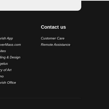
Contact us
rish App
Customer Care
overMass.com
Remote Assistance
ites
ding & Design
gelus
ry of Art
no
ish Office