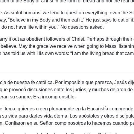
ation of the Body of Christ in the form of bread and not the real 
e. As sinful humans, we tend to question everything, even the So
, “Believe in my Body and then eat it,” He just says to eat of i
 do not have life within you
.” No questions asked.
arry it out as obedient followers of Christ. Perhaps through the
o believe. May the grace we receive when going to Mass, listenin
us has told us with His own words: “I am the living bread that c
ia de nuestra fe católica. Por imposible que parezca, Jesús di
, que provocó discusiones entre los judíos, y muchos dejaron d
eran su sangre. Era incomprensible.
l tema, quienes creen plenamente en la Eucaristía comprenden
 su vida para darles vida eterna. Los apóstoles y otros discípul
. Confiaron en su Señor, como nosotros lo hacemos cuando part