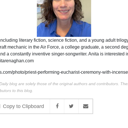
cluding literary fiction, science fiction, and a young adult tril
raft mechanic in the Air Force, a college graduate, a second degr
d a constantly inventive singer-songwriter. Anita is interested i
anitarenaghan.com
s.com/photo/priest-performing-eucharist-ceremony-with-incens
Daily blog are solely those of the original authors and contributors. Th
butors to this blog.
Copy to Clipboard