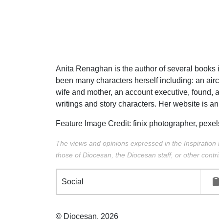
Anita Renaghan is the author of several books in
been many characters herself including: an airc
wife and mother, an account executive, found, an
writings and story characters. Her website is 
Feature Image Credit:
finix photographer,
pexel
The views and opinions expressed in the Inspiration 
those of Diocesan, the Diocesan staff, or other contri
Social
© Diocesan, 2026