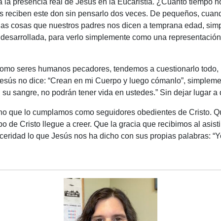
ra la presencia real de Jesús en la Eucaristía. ¿Cuánto tiempo n
os reciben este don sin pensarlo dos veces. De pequeños, cuan
has cosas que nuestros padres nos dicen a temprana edad, sim
n desarrollada, para verlo simplemente como una representación
omo seres humanos pecadores, tendemos a cuestionarlo todo, in
Jesús no dice: “Crean en mi Cuerpo y luego cómanlo”, simpleme
 su sangre, no podrán tener vida en ustedes.
” Sin dejar lugar a
ino que lo cumplamos como seguidores obedientes de Cristo. Qu
o de Cristo llegue a creer. Que la gracia que recibimos al asistir
inceridad lo que Jesús nos ha dicho con sus propias palabras: “Y