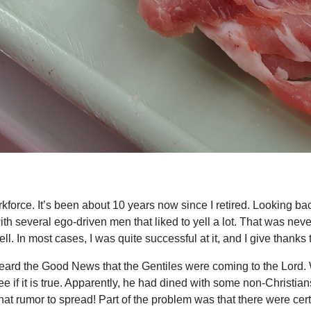
rkforce. It’s been about 10 years now since I retired. Looking ba
ith several ego-driven men that liked to yell a lot. That was never
. In most cases, I was quite successful at it, and I give thanks to
 heard the Good News that the Gentiles were coming to the Lord. W
e if it is true. Apparently, he had dined with some non-Christi
for that rumor to spread! Part of the problem was that there were c