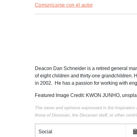
Comunicarse con el autor
Deacon Dan Schneider is a retired general manag
of eight children and thirty-one grandchildren
in 2002. He has a passion for working with en
Featured Image Credit:
KWON JUNHO,
unspla
The views and opinions expressed in the Inspiration 
those of Diocesan, the Diocesan staff, or other contri
Social