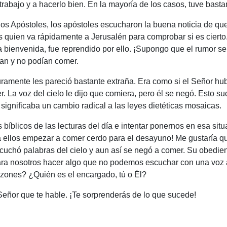
abajo y a hacerlo bien. En la mayoría de los casos, tuve bastant
los Apóstoles, los apóstoles escucharon la buena noticia de que
 es quien va rápidamente a Jerusalén para comprobar si es ciert
ida bienvenida, fue reprendido por ello. ¡Supongo que el rumor 
ían y no podían comer.
ramente les pareció bastante extraña. Era como si el Señor hu
. La voz del cielo le dijo que comiera, pero él se negó. Esto su
 significaba un cambio radical a las leyes dietéticas mosaicas.
 bíblicos de las lecturas del día e intentar ponernos en esa si
para ellos empezar a comer cerdo para el desayuno! Me gustaría 
scuchó palabras del cielo y aun así se negó a comer. Su obedie
il para nosotros hacer algo que no podemos escuchar con una vo
azones? ¿Quién es el encargado, tú o Él?
l Señor que te hable. ¡Te sorprenderás de lo que sucede!