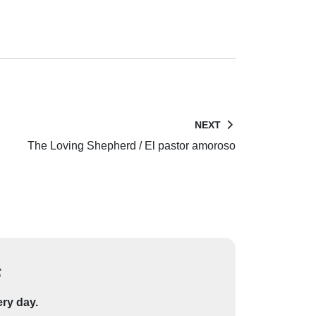
NEXT
The Loving Shepherd / El pastor amoroso
s
ery day.