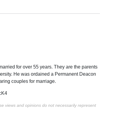
married for over 55 years. They are the parents
niversity. He was ordained a Permanent Deacon
ring couples for marriage.
ZcK4
ese views and opinions do not necessarily represent