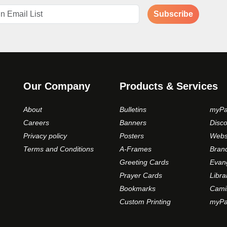
Subscribe
Our Company
Products & Services
About
Bulletins
myPa
Careers
Banners
Disc
Privacy policy
Posters
Webs
Terms and Conditions
A-Frames
Bran
Greeting Cards
Evan
Prayer Cards
Libra
Bookmarks
Cami
Custom Printing
myPar