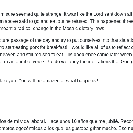
’m sure seemed quite strange. It was like the Lord sent down all 
rom above said to go and eat but he refused. This happened thr
meant a radical change in the Mosaic dietary laws.
ripture passage of the day and try to put ourselves into that situ
m to start eating pork for breakfast! I would like all of us to ref
heaven and still refused to eat. His obedience came later when 
 in an audible voice. But do we obey the indications that God gi
eak to you. You will be amazed at what happens!!
años de mi vida laboral. Hace unos 10 años que me jubilé. Reco
mbres egocéntricos a los que les gustaba gritar mucho. Ese nunc