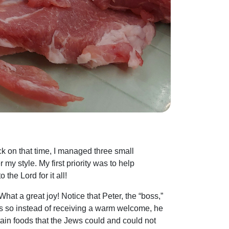
ck on that time, I managed three small
 my style. My first priority was to help
 the Lord for it all!
hat a great joy! Notice that Peter, the “boss,”
ans so instead of receiving a warm welcome, he
ertain foods that the Jews could and could not