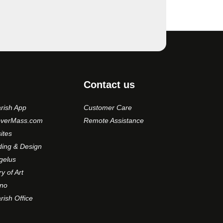
Contact us
rish App
Customer Care
overMass.com
Remote Assistance
ites
ding & Design
gelus
ry of Art
no
ish Office