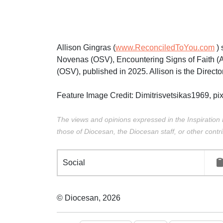
Allison Gingras (
www.ReconciledToYou.com
) 
Novenas (OSV), Encountering Signs of Faith (
(OSV), published in 2025. Allison is the Direct
Feature Image Credit:
Dimitrisvetsikas1969,
pi
The views and opinions expressed in the Inspiration 
those of Diocesan, the Diocesan staff, or other contri
Social
© Diocesan, 2026