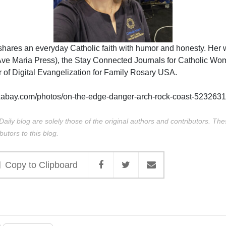
shares an everyday Catholic faith with humor and honesty. Her w
Ave Maria Press), the Stay Connected Journals for Catholic W
or of Digital Evangelization for Family Rosary USA.
xabay.com/photos/on-the-edge-danger-arch-rock-coast-5232631
Daily blog are solely those of the original authors and contributors. Th
butors to this blog.
Copy to Clipboard