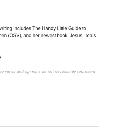
riting includes The Handy Little Guide to
omen (OSV), and her newest book, Jesus Heals
/
ese views and opinions do not necessarily represent