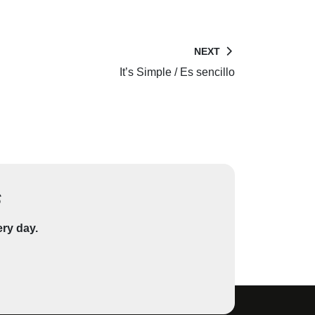
NEXT
It’s Simple / Es sencillo
s
ery day.