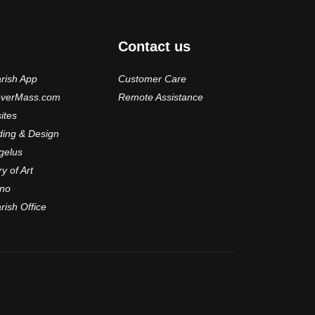
Contact us
rish App
Customer Care
overMass.com
Remote Assistance
ites
ding & Design
gelus
ry of Art
no
ish Office