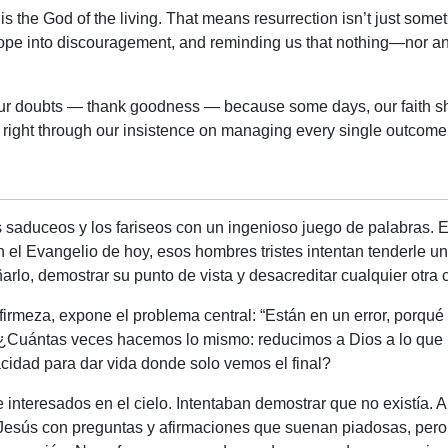
is the God of the living. That means resurrection isn’t just some
ng hope into discouragement, and reminding us that nothing—nor 
our doubts — thank goodness — because some days, our faith s
ight through our insistence on managing every single outcome and
os saduceos y los fariseos con un ingenioso juego de palabras. 
 En el Evangelio de hoy, esos hombres tristes intentan tenderle
rlo, demostrar su punto de vista y desacreditar cualquier otra 
irmeza, expone el problema central: “Están en un error, porqué 
. ¿Cuántas veces hacemos lo mismo: reducimos a Dios a lo que n
idad para dar vida donde solo vemos el final?
interesados ​​en el cielo. Intentaban demostrar que no existía.
sús con preguntas y afirmaciones que suenan piadosas, pero 