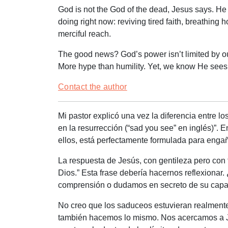
God is not the God of the dead, Jesus says. He 
doing right now: reviving tired faith, breathi
merciful reach.
The good news? God’s power isn’t limited by 
More hype than humility. Yet, we know He sees r
Contact the author
Mi pastor explicó una vez la diferencia entre l
en la resurrección (“sad you see” en inglés)”.
ellos, está perfectamente formulada para engaña
La respuesta de Jesús, con gentileza pero con f
Dios.” Esta frase debería hacernos reflexionar
comprensión o dudamos en secreto de su capac
No creo que los saduceos estuvieran realmente 
también hacemos lo mismo. Nos acercamos a Je