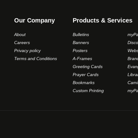
Our Company
Products & Services
About
Bulletins
myPa
Careers
Banners
Disc
Privacy policy
Posters
Webs
Terms and Conditions
A-Frames
Bran
Greeting Cards
Evan
Prayer Cards
Libra
Bookmarks
Cami
Custom Printing
myPar